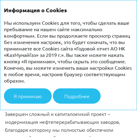
ГОДОВОЙ
Информация о Cookies
ОТЧЕТ 2019
Мы используем Cookies для того, чтобы сделать ваше
пребывание на нашем сайте максимально
КАПИТАЛЬНЫЕ ВЛОЖЕНИЯ
комфортным. Если вы продолжаете просмотр страниц
без изменения настроек, это будет означать, что вы
принимаете все Cookies сайта «Годовой отчет АО НК
«КазМунайГаз» за 2019 г.». Вы также можете нажать
Капитальные вложения Компании в 2019 году
кнопку «Я принимаю», чтобы скрыть это сообщение.
составили 505 млрд тенге (1 320 млн долл. США),
Конечно, вы можете изменить ваши настройки Cookies
что на 19,5% меньше, чем в 2018 г. Капитальные
в любое время, настроив браузер соответствующим
образом.
расходы включают в себя вложение средств
в инвестиционные проекты, на поддержание текущего
Я принимаю
Подробнее
уровня производства и прочие затраты.
Завершен сложный и капиталоемкий проект – ​
модернизация нефтеперерабатывающих заводов,
благодаря которому мы полностью обеспечили