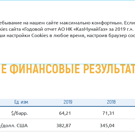
пребывание на нашем сайте максимально комфортным. Есл
okies сайта «Годовой отчет АО НК «КазМунайГаз» за 2019 г
ши настройки Cookies в любое время, настроив браузер с
идированные финансовые результаты по МСФО
Е ФИНАНСОВЫЕ РЕЗУЛЬТА
Ед. изм.
2019
2018
$/барр.
64,21
71,31
е/долл. США
382,87
345,04