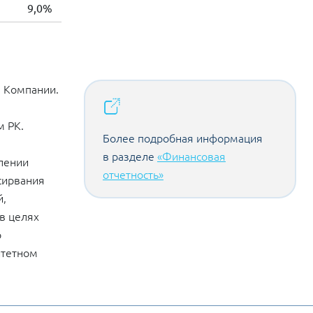
9,0%
я Компании.
м РК.
Более подробная информация
в разделе
«Финансовая
влении
отчетность»
сирвания
й,
в целях
о
итетном