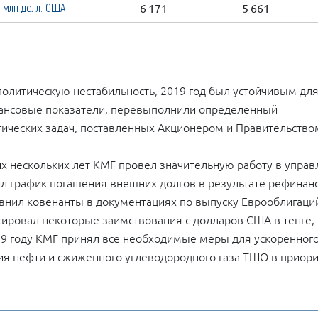
млн долл. США
6 171
5 661
литическую нестабильность, 2019 год был устойчивым дл
нансовые показатели, перевыполнили определенный
гических задач, поставленных Акционером и Правительство
их нескольких лет КМГ провел значительную работу в упра
дил график погашения внешних долгов в результате рефинан
внил ковенанты в документациях по выпуску Еврооблигаци
сировал некоторые заимствования с долларов США в тенге, 
19 году КМГ принял все необходимые меры для ускоренног
ия нефти и сжиженного углеводородного газа ТШО в приор