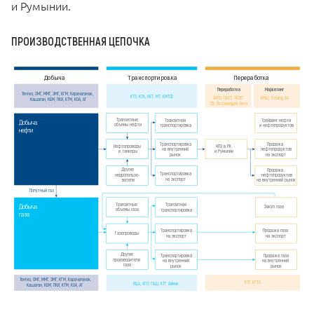
и Румынии.
ПРОИЗВОДСТВЕННАЯ ЦЕПОЧКА
Добыча
Транспортировка
Переработка
Переработка
Маркетинг
Тенгиз, ОМГ, ММГ, ЭМГ, КГМ, Карачаганак,
КТО, КТК, ККТ, МТ, КМТФ
АНПЗ, ПНХЗ, ПКОП,
KMGI, Trading AG
Кашаган, КБМ, ПКИ, КТМ, КОА, АГ
СВ, Петромидия, Вега
Транзитные
Трейдинг нефти
Транзитная
Добыча
объемы нефти
и нефтепродуктов
транспортировка
нефти
Транспортировка
Продажа
НПЗ в РК
Нефтопроводы
на внутренний
нефтепродуктов
и Румынии
и танкеры
рынок
на экспорт
Другие
Продажа
Транспортировка
недропользо-
нефтепродуктов
на экспорт
ватели
на внутренний рынок
Попутный газ
Транзитные
Транзитная
Добыча
Закуп газа
объемы газа
транспортировка
газа
Транспортировка
Продажа газа
Газопроводы
на экспорт
на экспорт
Другие
Транспортировка
Продажа газа
производители
на внутренний
на внутренний
газа
рынок
рынок
Тенгиз, ОМГ, ММГ, ЭМГ, КГМ, Карачаганак,
КТГ, КГТА
ИЦА, АГП, ГБШ, КТГ Аймак
Кашаган, КБМ, ПКИ, КТМ, КОА, АГ